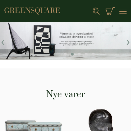
Min indk
Search
‹
›
Nye varer