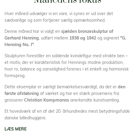
Månedens fokus
Hver måned udvælger vi en vare, vi synes er ud over det
sædvanlige og som fortjener særlig opmærksomhed.
Denne måned har vi valgt en
sjælden bronzeskulptur af
Gerhard Henning
, udført mellem
1938 og 1942
og signeret
"G.
Henning No. I"
.
Skulpturen forestiller en siddende kvindefigur med strakte ben –
et motiv, der er karakteristisk for Hennings modne produktion,
hvor ro, balance og sanselighed forenes i et enkelt og harmonisk
formsprog.
Dette eksemplar er særligt bemærkelsesværdigt, da det er
den
første afstøbning
af værket og har en stærk proveniens fra
grosserer
Christian Kampmanns
anerkendte kunstsamling.
Et hovedværk af en af det 20. århundredes mest betydningsfulde
danske billedhuggere.
LÆS MERE