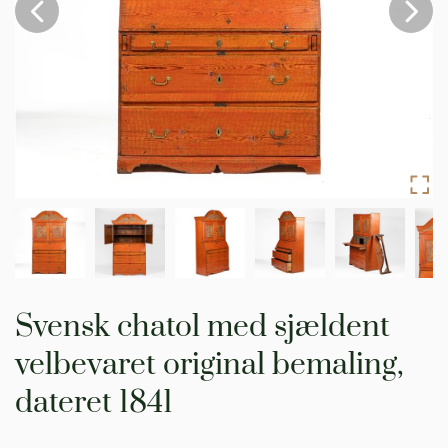
Skip
to
Svensk chatol med sjældent
the
beginning
velbevaret original bemaling,
of
the
dateret 1841
images
gallery