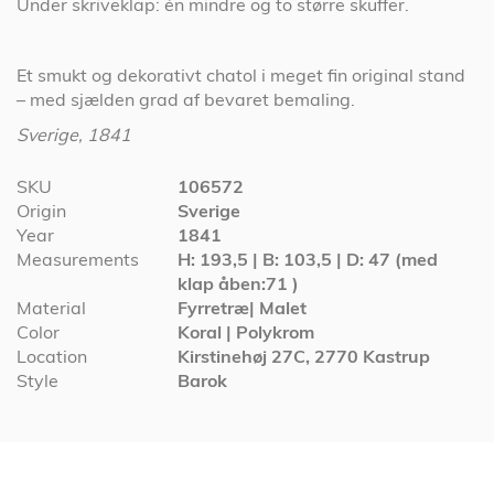
Under skriveklap: én mindre og to større skuffer.
Et smukt og dekorativt chatol i meget fin original stand
– med sjælden grad af bevaret bemaling.
Sverige, 1841
More
SKU
106572
Information
Origin
Sverige
Year
1841
Measurements
H: 193,5 | B: 103,5 | D: 47 (med
klap åben:71 )
Material
Fyrretræ| Malet
Color
Koral | Polykrom
Location
Kirstinehøj 27C, 2770 Kastrup
Style
Barok