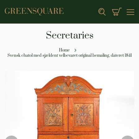
My Cart
Search
Secretaries
Home
Svensk chatol med sjældent velbevaret original bemaling, dateret 1841
Skip
to
the
end
of
the
images
gallery