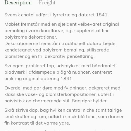
Description
Freight
Svensk chatol udført i fyrretræ og dateret 1841.
Møblet fremstår med en sjældent velbevaret original
bemaling i varm koralfarve, rigt suppleret af fine
polykrome dekorationer.
Dekorationerne fremstår i traditionelt dalararbejde,
kendetegnet ved polykrom bemaling, stiliserede
blomster og en fri, dekorativ penselføring.
Svungen, profileret top, udsmykket med håndmalet
bladværk i afdæmpede blågrå nuancer, centreret
omkring original datering 1841.
Overdel med par døre med fyldninger, dekoreret med
klassiske vase- og blomsterkompositioner, udført i
naivistisk og charmerende stil. Bag døre hylder.
Skrå skriveklap, bag hvilken central niche samt talrige
små skuffer og rum, udført i smuk blå tone, som danner
fin kontrast til det varme ydre.