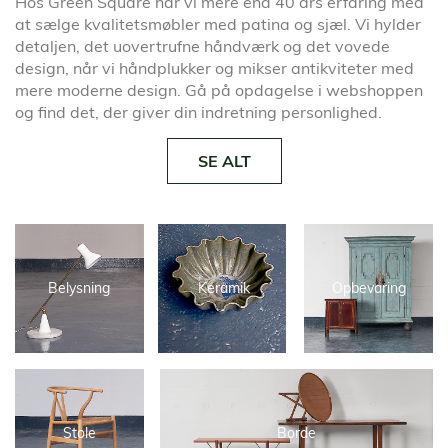
Hos Green Square har vi mere end 40 års erfaring med
at sælge kvalitetsmøbler med patina og sjæl. Vi hylder
detaljen, det uovertrufne håndværk og det vovede
design, når vi håndplukker og mikser antikviteter med
mere moderne design. Gå på opdagelse i webshoppen
og find det, der giver din indretning personlighed.
SE ALT
Belysning
Keramik
Opbevaring
Stole
Borde