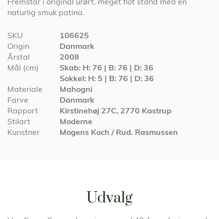
Fremstår i original urørt, meget flot stand med en
naturlig smuk patina.
Specifikationer
SKU
106625
Origin
Danmark
Årstal
2008
Mål (cm)
Skab: H: 76 | B: 76 | D: 36
Sokkel: H: 5 | B: 76 | D: 36
Materiale
Mahogni
Farve
Danmark
Rapport
Kirstinehøj 27C, 2770 Kastrup
Stilart
Moderne
Kunstner
Mogens Koch / Rud. Rasmussen
Udvalg