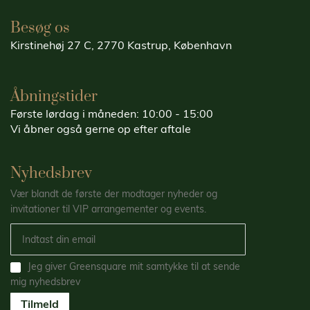
Besøg os
Kirstinehøj 27 C, 2770 Kastrup, København
Åbningstider
Første lørdag i måneden: 10:00 - 15:00
Vi åbner også gerne op efter aftale
Nyhedsbrev
Vær blandt de første der modtager nyheder og
invitationer til VIP arrangementer og events.
Jeg giver Greensquare mit samtykke til at sende
mig nyhedsbrev
Tilmeld