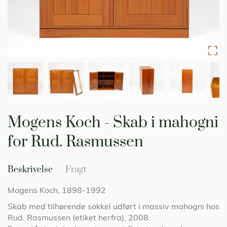
Gå
til
Mogens Koch - Skab i mahogni
starten
af
for Rud. Rasmussen
billedgalleriet
Beskrivelse
Fragt
Mogens Koch, 1898-1992
Skab med tilhørende sokkel udført i massiv mahogni hos
Rud. Rasmussen (etiket herfra), 2008.