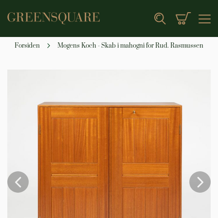
Min indk
Search
Forsiden
Mogens Koch - Skab i mahogni for Rud. Rasmussen
Gå
til
slutningen
af
billedgalleriet