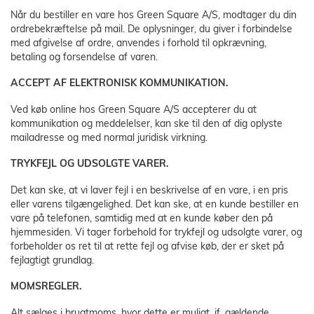
Når du bestiller en vare hos Green Square A/S, modtager du din
ordrebekræftelse på mail. De oplysninger, du giver i forbindelse
med afgivelse af ordre, anvendes i forhold til opkrævning,
betaling og forsendelse af varen.
ACCEPT AF ELEKTRONISK KOMMUNIKATION.
Ved køb online hos Green Square A/S accepterer du at
kommunikation og meddelelser, kan ske til den af dig oplyste
mailadresse og med normal juridisk virkning.
TRYKFEJL OG UDSOLGTE VARER.
Det kan ske, at vi laver fejl i en beskrivelse af en vare, i en pris
eller varens tilgængelighed. Det kan ske, at en kunde bestiller en
vare på telefonen, samtidig med at en kunde køber den på
hjemmesiden. Vi tager forbehold for trykfejl og udsolgte varer, og
forbeholder os ret til at rette fejl og afvise køb, der er sket på
fejlagtigt grundlag.
MOMSREGLER.
Alt sælges i brugtmoms, hvor dette er muligt, jf. gældende