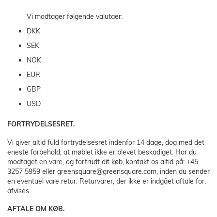
Vi modtager følgende valutaer:
DKK
SEK
NOK
EUR
GBP
USD
FORTRYDELSESRET.
Vi giver altid fuld fortrydelsesret indenfor 14 dage, dog med det
eneste forbehold, at møblet ikke er blevet beskadiget. Har du
modtaget en vare, og fortrudt dit køb, kontakt os altid på: +45
3257 5959 eller greensquare@greensquare.com, inden du sender
en eventuel vare retur. Returvarer, der ikke er indgået aftale for,
afvises.
AFTALE OM KØB.