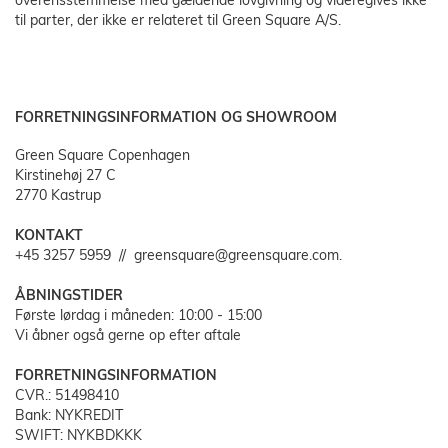
overensstemmelse med gældende lovgivning og videregives ikke
til parter, der ikke er relateret til Green Square A/S.
FORRETNINGSINFORMATION OG SHOWROOM
Green Square Copenhagen
Kirstinehøj 27 C
2770 Kastrup
KONTAKT
+45 3257 5959 // greensquare@greensquare.com.
ÅBNINGSTIDER
Første lørdag i måneden: 10:00 - 15:00
Vi åbner også gerne op efter aftale
FORRETNINGSINFORMATION
CVR.: 51498410
Bank: NYKREDIT
SWIFT: NYKBDKKK