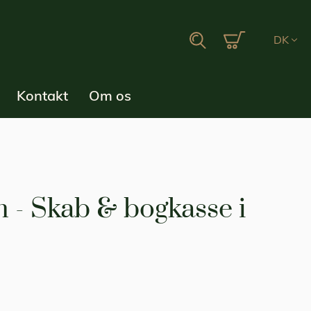
Min indkøbsku
Search
DK
Kontakt
Om os
- Skab & bogkasse i