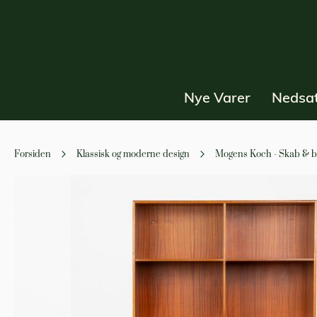
Nye Varer
Nedsat
Forsiden
Klassisk og moderne design
Mogens Koch - Skab & b
Gå
til
slutningen
af
billedgalleriet