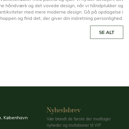
ne håndværk og det vovede design, når vi håndplukker og
antikviteter med mere moderne design. Gå på opdagelse i
oppen og find det, der giver din indretning personlighed.
SE ALT
Nyhedsbrev
up, København
Vær blandt de første der modtager
nyheder og invitationer til VIP