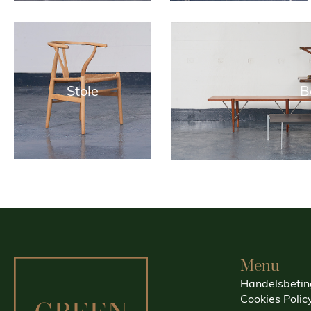
Stole
B
Menu
Handelsbetin
Cookies Polic