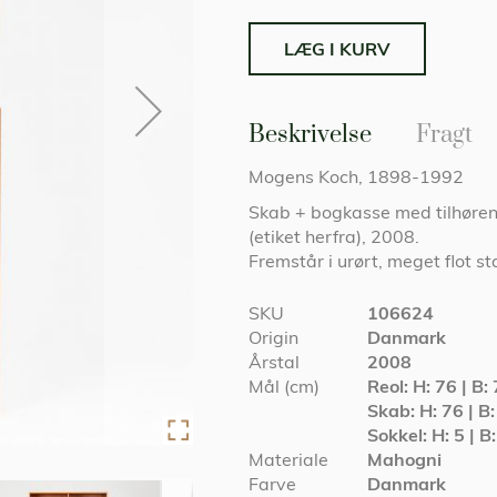
LÆG I KURV
Beskrivelse
Fragt
Mogens Koch, 1898-1992
Skab + bogkasse med tilhøren
(etiket herfra), 2008.
Fremstår i urørt, meget flot s
Specifikationer
SKU
106624
Origin
Danmark
Årstal
2008
Mål (cm)
Reol: H: 76 | B:
Skab: H: 76 | B:
Sokkel: H: 5 | B
Materiale
Mahogni
Farve
Danmark