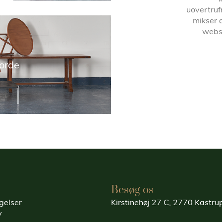
uovertruf
mikser 
websh
orde
Besøg os
gelser
Kirstinehøj 27 C, 2770 Kastr
y