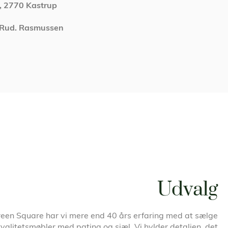
C, 2770 Kastrup
 Rud. Rasmussen
Udvalg
een Square har vi mere end 40 års erfaring med at sælge
kvalitetsmøbler med patina og sjæl. Vi hylder detaljen, det