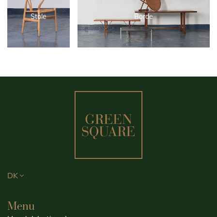
Stole
Borde
DK
Menu