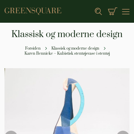
Min indk
Search
Klassisk og moderne design
Forsiden
Klassisk og moderne design
Karen Bennicke – Kubistisk stentøjsvase i stentøj
Gå
til
slutningen
af
billedgalleriet