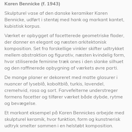
Karen Bennicke (f. 1943)
Skulpturel vase af den danske keramiker Karen
Bennicke, udført i stentøj med hank og markant kantet,
kubistisk korpus.
Værket er opbygget af facetterede geometriske flader,
der danner en elegant og næsten arkitektonisk
komposition. Set fra forskellige vinkler skifter udtrykket
mellem abstraktion og figurativ, næsten kvindelig form,
hvor stiliserede feminine træk anes i den slanke silhuet
og den raffinerede opbygning af værkets øvre parti.
De mange planer er dekoreret med matte glasurer i
nuancer af lyseblå, koboltblå, turkis, lavendel,
cremehvid, rosa og sort. Farvefelterne understreger
formens facetter og tilfører værket både dybde, rytme
og bevægelse.
Et markant eksempel på Karen Bennickes arbejde med
skulpturel keramik, hvor funktion, form og kunstnerisk
udtryk smelter sammen i en helstøbt komposition.