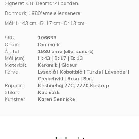
Signeret K.B. Denmark i bunden.
Danmark, 1980'erne eller senere.
Mål: H: 43 cm · B: 17 cm · D: 13 cm.
Specifikationer
SKU
106633
Origin
Danmark
Årstal
1980'erne (eller senere)
Mål (cm)
H: 43 | B: 17 | D: 13
Materiale
Keramik | Glasur
Farve
Lyseblå | Koboltblå | Turkis | Lavendel |
Cremehvid | Rosa | Sort
Rapport
Kirstinehøj 27C, 2770 Kastrup
Stilart
Kubistisk
Kunstner
Karen Bennicke