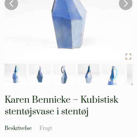
Gå
til
Karen Bennicke – Kubistisk
starten
af
stentøjsvase i stentøj
billedgalleriet
Beskrivelse
Fragt