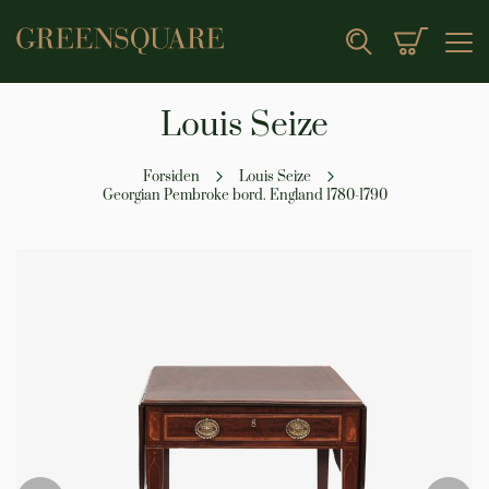
Min indk
Search
Louis Seize
Forsiden
Louis Seize
Georgian Pembroke bord. England 1780-1790
Gå
til
slutningen
af
billedgalleriet