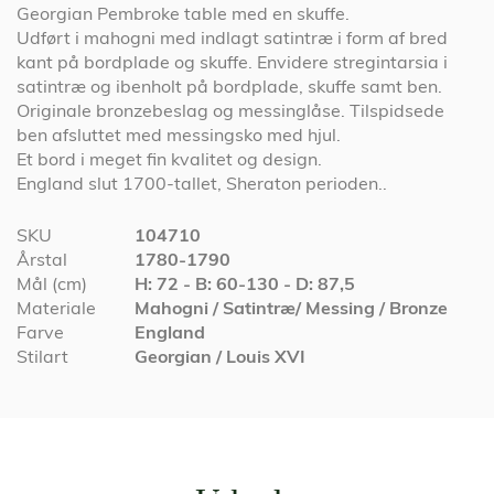
Georgian Pembroke table med en skuffe.
Udført i mahogni med indlagt satintræ i form af bred
kant på bordplade og skuffe. Envidere stregintarsia i
satintræ og ibenholt på bordplade, skuffe samt ben.
Originale bronzebeslag og messinglåse. Tilspidsede
ben afsluttet med messingsko med hjul.
Et bord i meget fin kvalitet og design.
England slut 1700-tallet, Sheraton perioden..
Specifikationer
SKU
104710
Årstal
1780-1790
Mål (cm)
H: 72 - B: 60-130 - D: 87,5
Materiale
Mahogni / Satintræ/ Messing / Bronze
Farve
England
Stilart
Georgian / Louis XVI