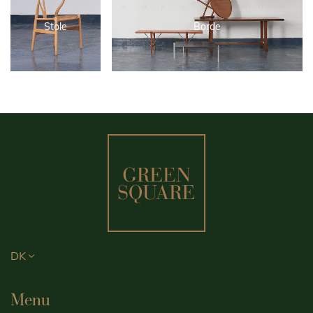
Stole
Borde
DK
Menu