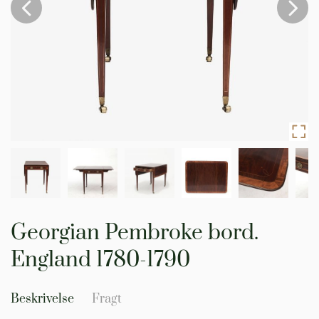
Gå
til
Georgian Pembroke bord.
starten
af
England 1780-1790
billedgalleriet
Beskrivelse
Fragt