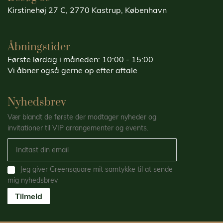
Kirstinehøj 27 C, 2770 Kastrup, København
Åbningstider
Første lørdag i måneden: 10:00 - 15:00
Vi åbner også gerne op efter aftale
Nyhedsbrev
Vær blandt de første der modtager nyheder og
invitationer til VIP arrangementer og events.
Jeg giver Greensquare mit samtykke til at sende
mig nyhedsbrev
Tilmeld