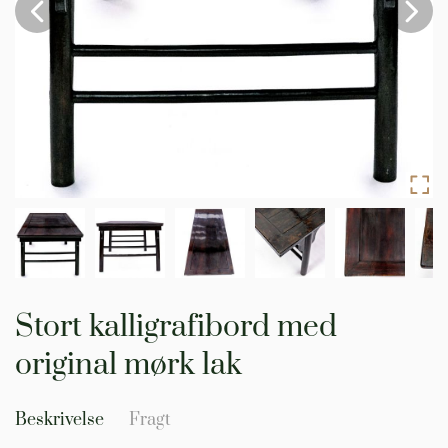
Gå
til
Stort kalligrafibord med
starten
af
original mørk lak
billedgalleriet
Beskrivelse
Fragt