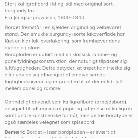
Stort kalligrafibord i Ming-stil med original sort-
burgundy lak.
Fra Jiangsu-provinsen, 1800-1840.
Bordet fremstår i en sjælden original og velbevaret
stand. Den smukke burgundy-sorte lakoverflade har
fået en klar lak-overlakering, som fremhæver dens
dybde og glans.
Bordpladen er udført med en klassisk ramme- og
panelfyldningskonstruktion, der naturligt tilpasser sig
luftfugtigheden. Dette betyder, at træet kan trække sig
eller udvide sig afhængigt af omgivelsernes
fugtighedsniveau og er grunden til, at der er lidt luft
mellem panel og ramme.
Oprindeligt anvendt som kalligrafibord (arbejdsbord),
designet til udlægning af papir og udførelse af kalligrafi
samt andre kunstneriske formål, men denne bordtype er
også særdeles velegnet som spisebord.
Bemærk
: Bordet – især bordpladen – er svært at