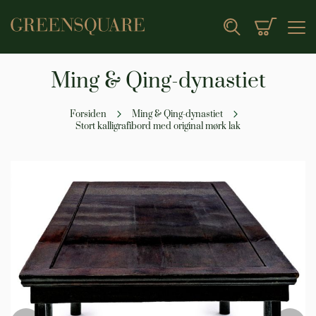
Min indk
Search
Ming & Qing-dynastiet
Forsiden
Ming & Qing-dynastiet
Stort kalligrafibord med original mørk lak
Gå
til
slutningen
af
billedgalleriet