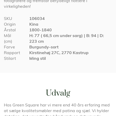
fotografere og fremstår betydeligt flottere i
virkeligheden!
Specifikationer
SKU
106034
Origin
Kina
Årstal
1800-1840
Mål
H: 77 ( 66,5 cm under sarg) | B: 94 | D:
(cm)
223 cm
Farve
Burgundy-sort
Rapport
Kirstinehøj 27C, 2770 Kastrup
Stilart
Ming stil
Udvalg
Hos Green Square har vi mere end 40 års erfaring med
at sælge kvalitetsmøbler med patina og sjæl. Vi hylder