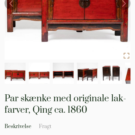
Gå
til
Par skænke med originale lak-
starten
af
farver, Qing ca. 1860
billedgalleriet
Beskrivelse
Fragt