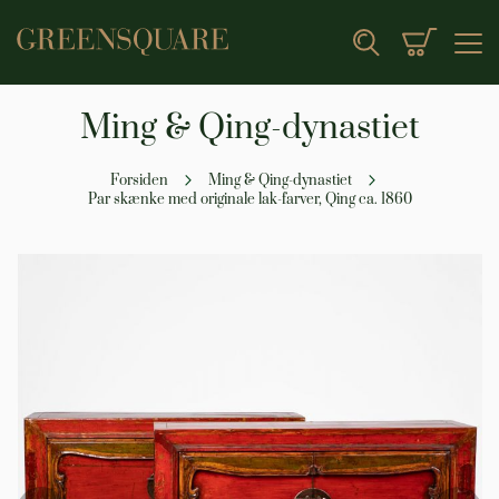
Min indk
Search
Ming & Qing-dynastiet
Forsiden
Ming & Qing-dynastiet
Par skænke med originale lak-farver, Qing ca. 1860
Gå
til
slutningen
af
billedgalleriet