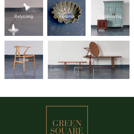
Belysning
Keramik
Opbevaring
Stole
Borde