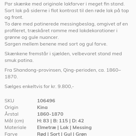
Par skænke med originale lakfarver i meget fin stand.
Sort lak på siderne i flot kontrast til den røde lak på top
og front.
To døre med patinerede messingbeslag, omgivet af en
profileret, træskåret ramme med lakdekorationer i
grønne og gule nuancer.
Sargen mellem benene med sort og gul farve.
Skænkene fremstår i sjælden, velbevaret stand med
smuk patina.
Fra Shandong-provinsen, Qing-perioden, ca. 1860–
1870.
Sælges enkeltvis for kr. 9.800,-
Specifikationer
SKU
106496
Origin
Kina
Årstal
1860-1870
Mål (cm)
H: 83 | B: 115 | D: 42
Materiale
Elmetræ | Lak | Messing
Farve
Rød | Sort | Gul | Grøn