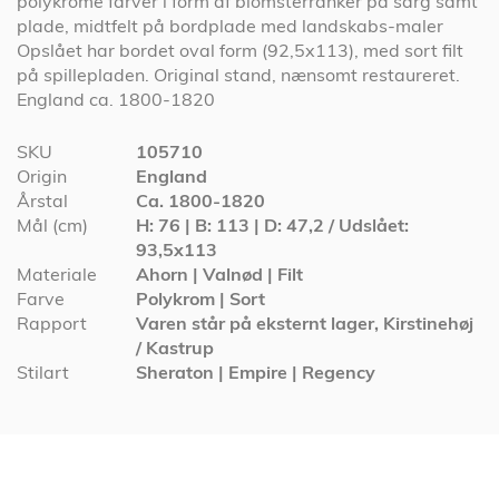
polykrome farver i form af blomsterranker på sarg samt
plade, midtfelt på bordplade med landskabs-maler
Opslået har bordet oval form (92,5x113), med sort filt
på spillepladen. Original stand, nænsomt restaureret.
England ca. 1800-1820
Specifikationer
SKU
105710
Origin
England
Årstal
Ca. 1800-1820
Mål (cm)
H: 76 | B: 113 | D: 47,2 / Udslået:
93,5x113
Materiale
Ahorn | Valnød | Filt
Farve
Polykrom | Sort
Rapport
Varen står på eksternt lager, Kirstinehøj
/ Kastrup
Stilart
Sheraton | Empire | Regency