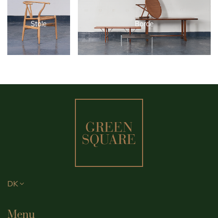
Stole
Borde
DK
Menu