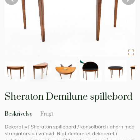
Gå
til
Sheraton Demilune spillebord
starten
af
billedgalleriet
Beskrivelse
Fragt
Dekorativt Sheraton spillebord / konsolbord i ahorn med
stregintarsia i valnød. Rigt dedoreret dekoreret i