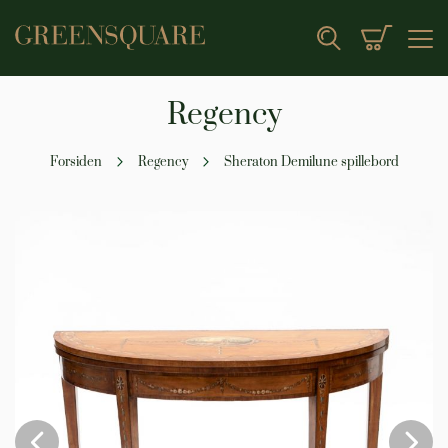
Min indk
Search
Regency
Forsiden
Regency
Sheraton Demilune spillebord
Gå
til
slutningen
af
billedgalleriet