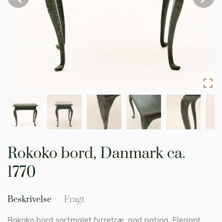
Gå
til
Rokoko bord, Danmark ca.
starten
af
1770
billedgalleriet
Beskrivelse
Fragt
Rokoko bord sortmalet fyrretræ, god patina. Elegant