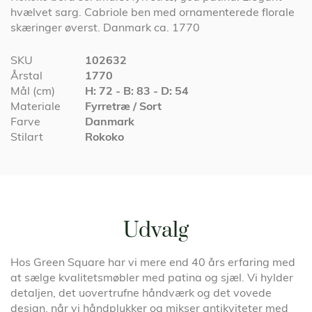
hvælvet sarg. Cabriole ben med ornamenterede florale
skæringer øverst. Danmark ca. 1770
Specifikationer
SKU
102632
Årstal
1770
Mål (cm)
H: 72 - B: 83 - D: 54
Materiale
Fyrretræ / Sort
Farve
Danmark
Stilart
Rokoko
Udvalg
Hos Green Square har vi mere end 40 års erfaring med
at sælge kvalitetsmøbler med patina og sjæl. Vi hylder
detaljen, det uovertrufne håndværk og det vovede
design, når vi håndplukker og mikser antikviteter med