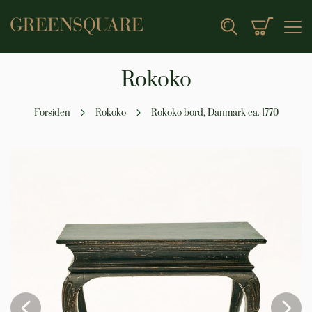
Min indk
Search
Rokoko
Forsiden
Rokoko
Rokoko bord, Danmark ca. 1770
Gå
til
slutningen
af
billedgalleriet