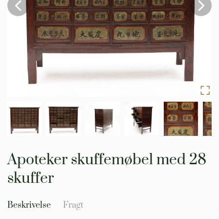
Gå
til
Apoteker skuffemøbel med 28
starten
af
skuffer
billedgalleriet
Beskrivelse
Fragt