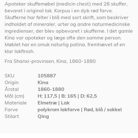
Apoteker skuffemøbel (medicin chest) med 28 skuffer,
bevaret i original lak. Korpus i en dyb rød farve.
Skufferne har felter i blå med sort skrift, som beskriver
indholdet af mineraler, urter og andre naturmedicinske
ingredienser, der blev opbevaret i skufferne. I det gamle
Kina var apoteker og læge ofte den samme person.
Møblet har en smuk naturlig patina, fremhævet af en
klar lakfinish.
Fra Shanxi-provinsen, Kina, 1860-1880
Specifikationer
SKU
105887
Origin
Kina
Årstal
1860-1880
Mål (cm)
H: 117,5 | B: 165 | D: 62,5
Materiale
Elmetræ | Lak
Farve
polykrom lakfarve | Rød, blå / sokkel
Stilart
Qing