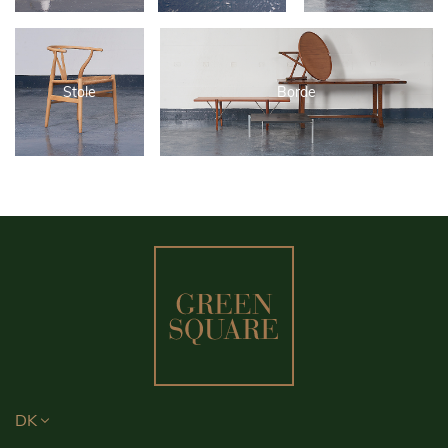
Stole
Borde
DK