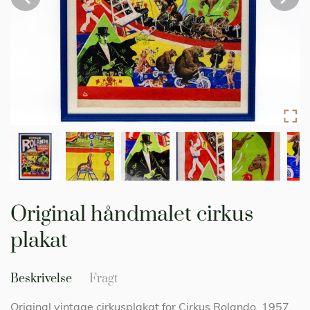
Gå
til
Original håndmalet cirkus
starten
af
plakat
billedgalleriet
Beskrivelse
Fragt
Original vintage cirkusplakat for Cirkus Rolando, 1957.