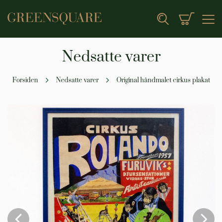
Min indk
Search
Nedsatte varer
Forsiden
Nedsatte varer
Original håndmalet cirkus plakat
Gå
til
slutningen
af
billedgalleriet