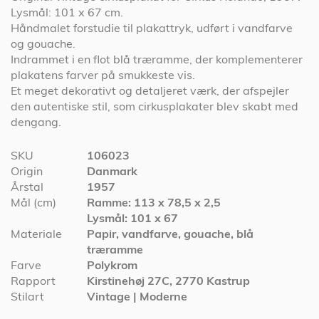
Lysmål: 101 x 67 cm.
Håndmalet forstudie til plakattryk, udført i vandfarve
og gouache.
Indrammet i en flot blå træramme, der komplementerer
plakatens farver på smukkeste vis.
Et meget dekorativt og detaljeret værk, der afspejler
den autentiske stil, som cirkusplakater blev skabt med
dengang.
Specifikationer
SKU
106023
Origin
Danmark
Årstal
1957
Mål (cm)
Ramme: 113 x 78,5 x 2,5
Lysmål: 101 x 67
Materiale
Papir, vandfarve, gouache, blå
træramme
Farve
Polykrom
Rapport
Kirstinehøj 27C, 2770 Kastrup
Stilart
Vintage | Moderne