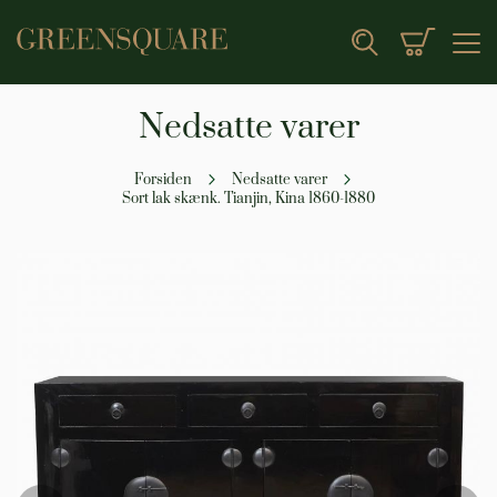
Min indk
Search
Nedsatte varer
Forsiden
Nedsatte varer
Sort lak skænk. Tianjin, Kina 1860-1880
Gå
til
slutningen
af
billedgalleriet