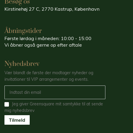
Besøg os
Kirstinehøj 27 C, 2770 Kastrup, København
Åbningstider
Første lørdag i måneden: 10:00 - 15:00
Vi åbner også gerne op efter aftale
Nyhedsbrev
Vær blandt de første der modtager nyheder og
invitationer til VIP arrangementer og events.
Jeg giver Greensquare mit samtykke til at sende
mig nyhedsbrev
Tilmeld