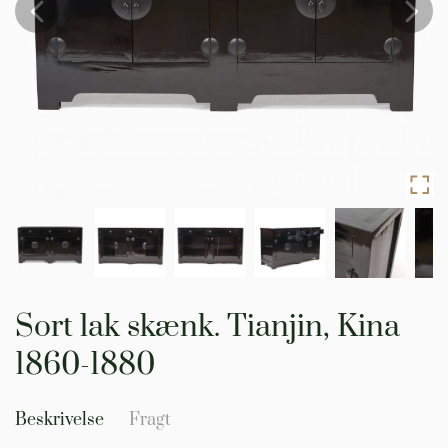
Gå
til
Sort lak skænk. Tianjin, Kina
starten
af
1860-1880
billedgalleriet
Beskrivelse
Fragt