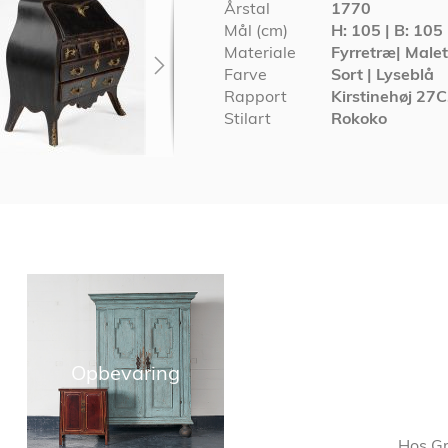
Årstal
1770
Mål (cm)
H: 105 | B: 105 
Materiale
Fyrretræ| Male
Farve
Sort | Lyseblå
Rapport
Kirstinehøj 27
Stilart
Rokoko
Opbevaring
Hos Gr