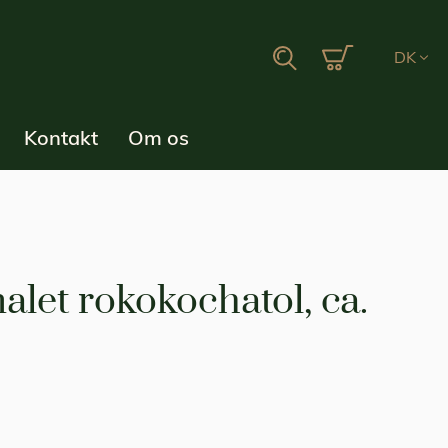
Min indkøbsku
Search
DK
Kontakt
Om os
alet rokokochatol, ca.