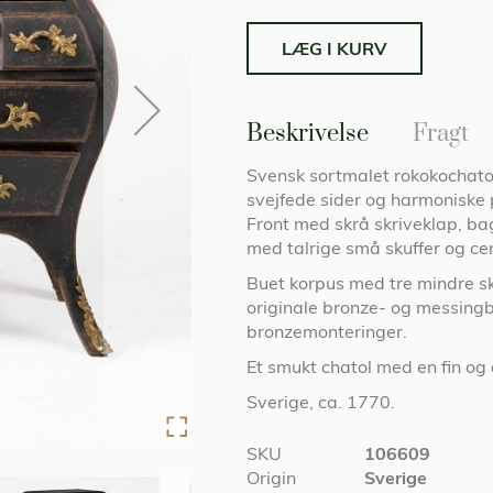
LÆG I KURV
Beskrivelse
Fragt
Svensk sortmalet rokokochatol
svejfede sider og harmoniske 
Front med skrå skriveklap, bag 
med talrige små skuffer og ce
Buet korpus med tre mindre sku
originale bronze- og messingb
bronzemonteringer.
Et smukt chatol med en fin og 
Sverige, ca. 1770.
Specifikationer
SKU
106609
Origin
Sverige