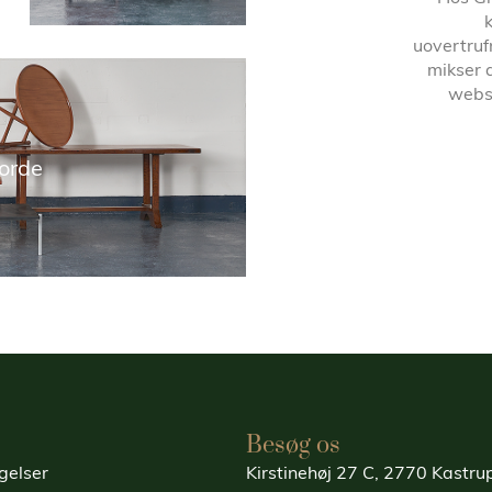
uovertruf
mikser 
websh
orde
Besøg os
gelser
Kirstinehøj 27 C, 2770 Kastr