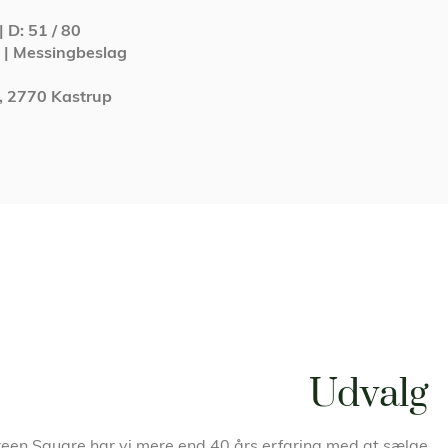
| D: 51 / 80
t | Messingbeslag
C, 2770 Kastrup
Udvalg
een Square har vi mere end 40 års erfaring med at sælge