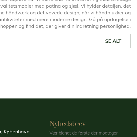
kvalitetsmøbler med patina og sjæl. Vi hylder detaljen, det
ne håndværk og det vovede design, når vi håndplukker og
antikviteter med mere moderne design. Gå på opdagelse i
oppen og find det, der giver din indretning personlighed.
SE ALT
Nyhedsbrev
up, København
Vær blandt de første der modtager