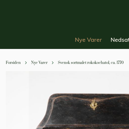
Nye Varer
Nedsat
Forsiden
Nye Varer
Svensk sortmalet rokokochatol, ca. 1770
Gå
til
slutningen
af
billedgalleriet