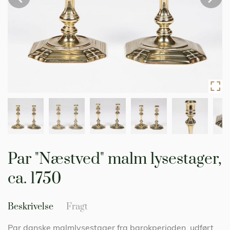
Gå
til
Par "Næstved" malm lysestager,
starten
af
ca. 1750
billedgalleriet
Beskrivelse
Fragt
Par danske malmlysestager fra barokperioden, udført