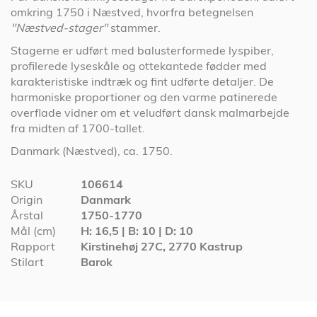
omkring 1750 i Næstved, hvorfra betegnelsen
"Næstved-stager"
stammer.
Stagerne er udført med balusterformede lyspiber,
profilerede lyseskåle og ottekantede fødder med
karakteristiske indtræk og fint udførte detaljer. De
harmoniske proportioner og den varme patinerede
overflade vidner om et veludført dansk malmarbejde
fra midten af 1700-tallet.
Danmark (Næstved), ca. 1750.
Specifikationer
SKU
106614
Origin
Danmark
Årstal
1750-1770
Mål (cm)
H: 16,5 | B: 10 | D: 10
Rapport
Kirstinehøj 27C, 2770 Kastrup
Stilart
Barok