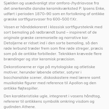
Sjælden og usædvanligt stor amfora-/hydriavase fra
det anerkendte danske keramikværksted P. Ipsens Enke,
udført i perioden 1870–90 som en fortolkning af antikke
græske sortfigursvaser fra 600–500 f.Kr.
Vasen er hånddekoreret i klassisk sortfigursteknik med
sort bemaling på rødbrændt bund – inspireret af de
originale græske ceremonielle og narrative kar.
Detaljerne er ridset ind i den sorte bemaling, så den
røde lerbund træder frem som fine røde streger, præcis
som på de antikke forbilleder. Teknikken krævede flere
brændinger og stor keramisk præcision.
Dekorationerne er rige på mytologiske og atletiske
motiver, herunder løbende atleter, satyrer i
bacchanalske scener, diskoskastere med lærere samt
musikalske figurer med reference til Apollon og den
antikke fløjtespiller.
Den karakteristiske ugle, integreret i vasens håndtag,
refererer til antikkens symbolik omkring visdom og
gudinden Athene.