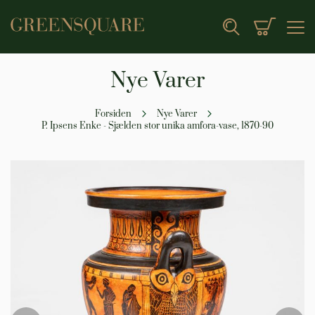
Min indk
Search
Nye Varer
Forsiden
Nye Varer
P. Ipsens Enke - Sjælden stor unika amfora-vase, 1870-90
Gå
til
slutningen
af
billedgalleriet