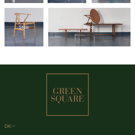
Stole
Borde
DK