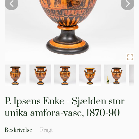
Gå
til
P. Ipsens Enke - Sjælden stor
starten
af
unika amfora-vase, 1870-90
billedgalleriet
Beskrivelse
Fragt