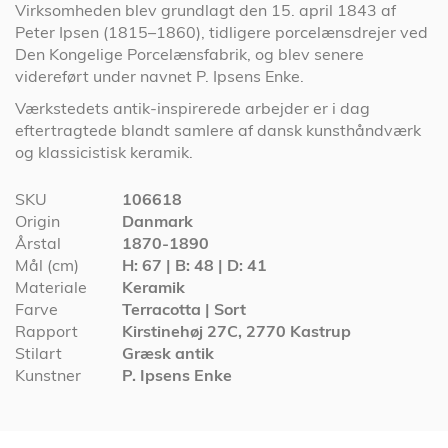
Virksomheden blev grundlagt den 15. april 1843 af
Peter Ipsen (1815–1860), tidligere porcelænsdrejer ved
Den Kongelige Porcelænsfabrik, og blev senere
videreført under navnet P. Ipsens Enke.
Værkstedets antik-inspirerede arbejder er i dag
eftertragtede blandt samlere af dansk kunsthåndværk
og klassicistisk keramik.
Specifikationer
SKU
106618
Origin
Danmark
Årstal
1870-1890
Mål (cm)
H: 67 | B: 48 | D: 41
Materiale
Keramik
Farve
Terracotta | Sort
Rapport
Kirstinehøj 27C, 2770 Kastrup
Stilart
Græsk antik
Kunstner
P. Ipsens Enke