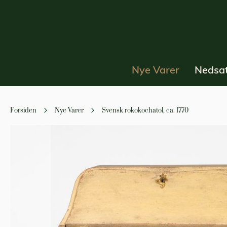
Nye Varer
Nedsat
Forsiden
Nye Varer
Svensk rokokochatol, ca. 1770
Gå
til
slutningen
af
billedgalleriet