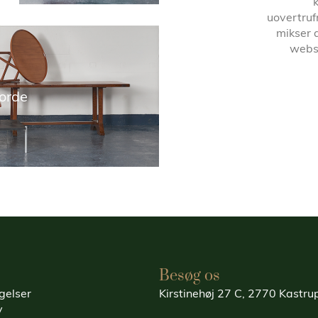
uovertruf
mikser 
websh
orde
Besøg os
gelser
Kirstinehøj 27 C, 2770 Kastr
y