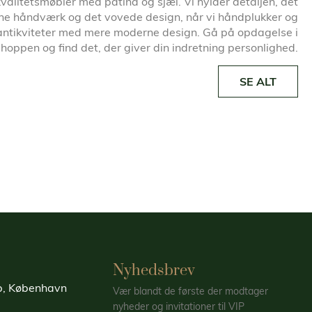
kvalitetsmøbler med patina og sjæl. Vi hylder detaljen, det
ne håndværk og det vovede design, når vi håndplukker og
antikviteter med mere moderne design. Gå på opdagelse i
oppen og find det, der giver din indretning personlighed.
SE ALT
Nyhedsbrev
up, København
Vær blandt de første der modtager
nyheder og invitationer til VIP