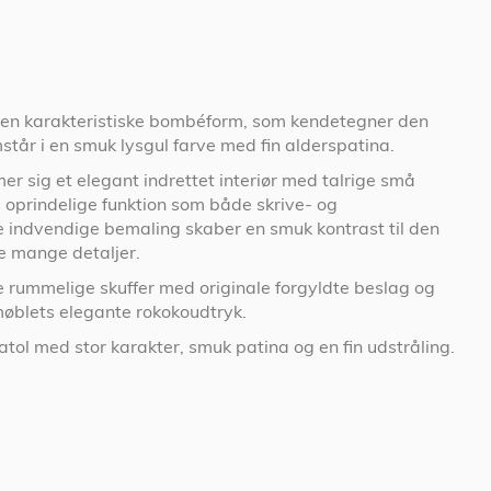
 den karakteristiske bombéform, som kendetegner den
står i en smuk lysgul farve med fin alderspatina.
r sig et elegant indrettet interiør med talrige små
s oprindelige funktion som både skrive- og
indvendige bemaling skaber en smuk kontrast til den
e mange detaljer.
e rummelige skuffer med originale forgyldte beslag og
møblets elegante rokokoudtryk.
hatol med stor karakter, smuk patina og en fin udstråling.