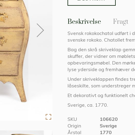
Beskrivelse
Fragt
Svensk rokokochatol udført i
svenske rokoko. Chatollet frem
Bag den skrå skriveklap gemme
skuffer, der vidner om møblet
opbevaringsmøbel. Den mørke 
lyse yderside og fremhæver d
Under skriveklappen findes tr
låseskilte, som understreger 
Et dekorativt og funktionelt c
Sverige, ca. 1770.
Specifikationer
SKU
106620
Origin
Sverige
Årstal
1770