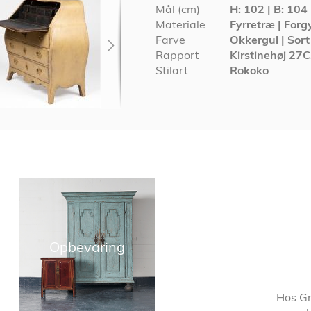
Mål (cm)
H: 102 | B: 104 
Materiale
Fyrretræ | Forg
Farve
Okkergul | Sort
Rapport
Kirstinehøj 27
Stilart
Rokoko
Opbevaring
Hos Gr