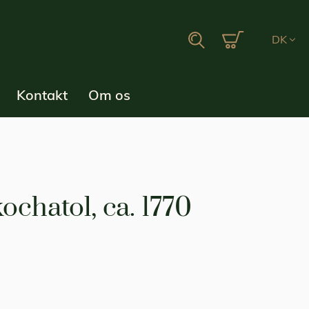
Min indkøbsku
Search
DK
Kontakt
Om os
ochatol, ca. 1770