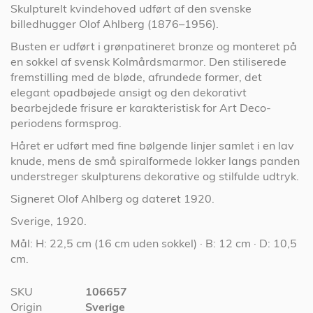
Skulpturelt kvindehoved udført af den svenske
billedhugger Olof Ahlberg (1876–1956).
Busten er udført i grønpatineret bronze og monteret på
en sokkel af svensk Kolmårdsmarmor. Den stiliserede
fremstilling med de bløde, afrundede former, det
elegant opadbøjede ansigt og den dekorativt
bearbejdede frisure er karakteristisk for Art Deco-
periodens formsprog.
Håret er udført med fine bølgende linjer samlet i en lav
knude, mens de små spiralformede lokker langs panden
understreger skulpturens dekorative og stilfulde udtryk.
Signeret Olof Ahlberg og dateret 1920.
Sverige, 1920.
Mål: H: 22,5 cm (16 cm uden sokkel) · B: 12 cm · D: 10,5
cm.
Specifikationer
SKU
106657
Origin
Sverige