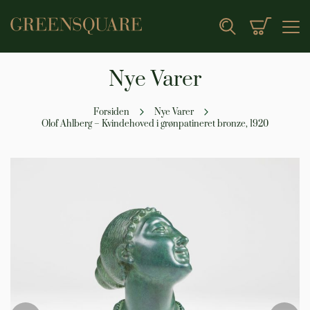
Min indk
Search
Nye Varer
Forsiden
Nye Varer
Olof Ahlberg – Kvindehoved i grønpatineret bronze, 1920
Gå
til
slutningen
af
billedgalleriet