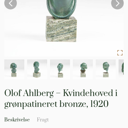
Gå
til
Olof Ahlberg – Kvindehoved i
starten
af
grønpatineret bronze, 1920
billedgalleriet
Beskrivelse
Fragt