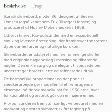
Beskrivelse
Fragt
Ikonisk skrivebord, model 36, designet af Severin
Hansen (også kendt som Erik Riisager Hansen) og
produceret af Haslev Møbelsnedkeri i 1958.
Udført i fineret Rio-palisander med en exceptionelt
smuk og levende åretegning, der fremhæver træsortens
dybe varme farver og naturlige karakter.
Skrivebordet er udstyret med fire rummelige skuffer
med originale nøglebeslag i messing og tilhørende
nøgler. Den enkle sarg og de elegant tilspidsede ben
understreger bordets lette og raffinerede udtryk.
De harmoniske proportioner og det præcise
snedkerarbejde gør modellen til et fremragende
eksempel på dansk møbelkunst fra 1950'erne, hvor
funktionalitet og æstetik går op i en højere enhed.
Rio-palisanderen fremstår særligt velbevaret med en
markant og næsten symmetrisk åretegning på