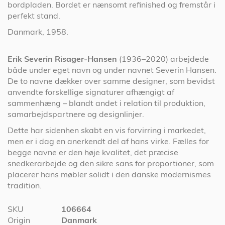
bordpladen. Bordet er nænsomt refinished og fremstår i
perfekt stand.
Danmark, 1958.
Erik Severin Risager-Hansen
(1936–2020) arbejdede
både under eget navn og under navnet Severin Hansen.
De to navne dækker over samme designer, som bevidst
anvendte forskellige signaturer afhængigt af
sammenhæng – blandt andet i relation til produktion,
samarbejdspartnere og designlinjer.
Dette har sidenhen skabt en vis forvirring i markedet,
men er i dag en anerkendt del af hans virke. Fælles for
begge navne er den høje kvalitet, det præcise
snedkerarbejde og den sikre sans for proportioner, som
placerer hans møbler solidt i den danske modernismes
tradition.
Specifikationer
SKU
106664
Origin
Danmark