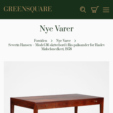
Min indk
Search
Nye Varer
Forsiden
Nye Varer
Severin Hansen – Model 36 skrivebord i Rio-palisander for Haslev
Møbelsnedkeri, 1958
Gå
til
slutningen
af
billedgalleriet