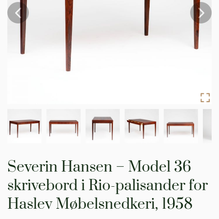
Gå
til
Severin Hansen – Model 36
starten
af
skrivebord i Rio-palisander for
billedgalleriet
Haslev Møbelsnedkeri, 1958