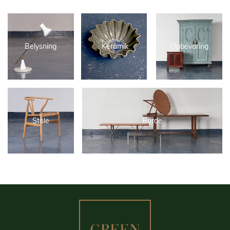
Belysning
Keramik
Opbevaring
Stole
Borde