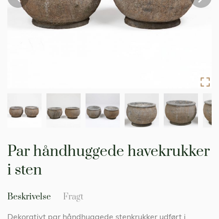
Gå
til
Par håndhuggede havekrukker
starten
af
i sten
billedgalleriet
Beskrivelse
Fragt
Dekorativt par håndhuggede stenkrukker udført i