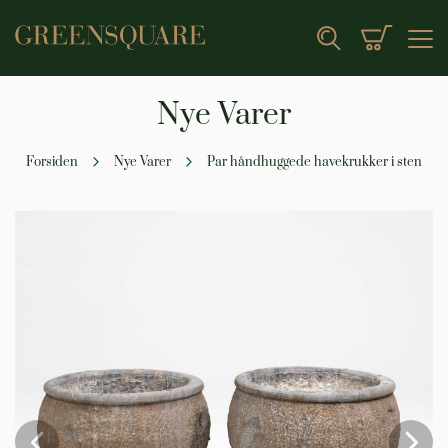
Min indk
Search
Nye Varer
Forsiden
Nye Varer
Par håndhuggede havekrukker i sten
Gå
til
slutningen
af
billedgalleriet