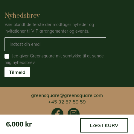
Nyhedsbrev
Vær blandt de første der modtager nyheder og
invitationer til VIP arrangementer og events.
Jeg giver Greensquare mit samtykke til at sende
mig nyhedsbrev
Tilmeld
greensquare@greensquare.com
+45 32 57 59 59
6.000 kr
LÆG I KURV
All Right Reserved 2021 @ GreenSquare