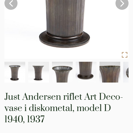
Gå
til
Just Andersen riflet Art Deco-
starten
af
vase i diskometal, model D
billedgalleriet
1940, 1937