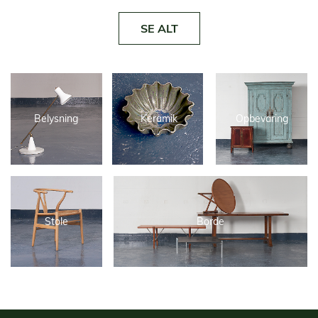
SE ALT
Belysning
Keramik
Opbevaring
Stole
Borde