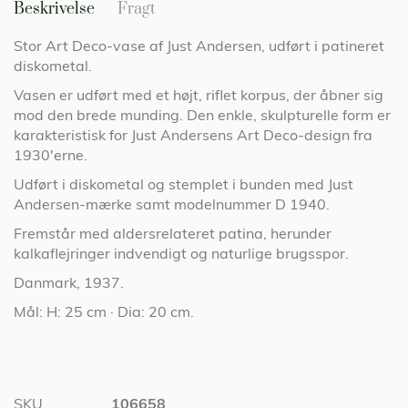
Beskrivelse
Fragt
Stor Art Deco-vase af Just Andersen, udført i patineret
diskometal.
Vasen er udført med et højt, riflet korpus, der åbner sig
mod den brede munding. Den enkle, skulpturelle form er
karakteristisk for Just Andersens Art Deco-design fra
1930'erne.
Udført i diskometal og stemplet i bunden med Just
Andersen-mærke samt modelnummer D 1940.
Fremstår med aldersrelateret patina, herunder
kalkaflejringer indvendigt og naturlige brugsspor.
Danmark, 1937.
Mål: H: 25 cm · Dia: 20 cm.
Specifikationer
SKU
106658