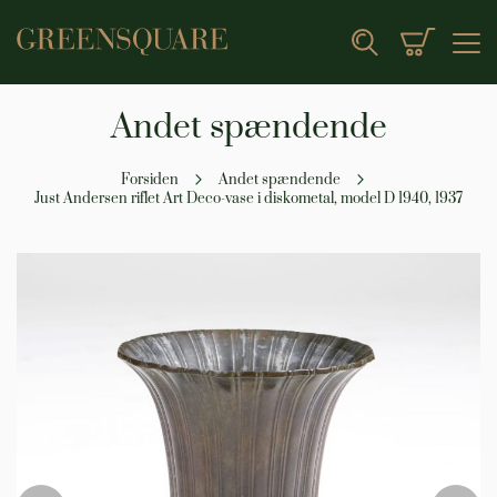
Min indk
Search
Andet spændende
Forsiden
Andet spændende
Just Andersen riflet Art Deco-vase i diskometal, model D 1940, 1937
Gå
til
slutningen
af
billedgalleriet