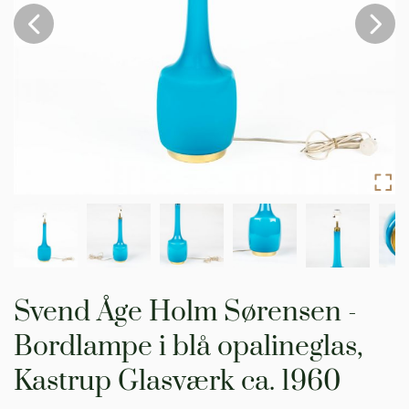
Gå
til
Svend Åge Holm Sørensen -
starten
af
Bordlampe i blå opalineglas,
billedgalleriet
Kastrup Glasværk ca. 1960