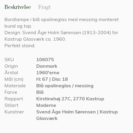
Beskrivelse
Fragt
Bordlampe i blå opalineglas med messing monteret
bund og top.
Design: Svend Åge Holm Sørensen (1913-2004) for
Kastrup Glasværk ca. 1960.
Perfekt stand.
Specifikationer
SKU
106075
Origin
Danmark
Årstal
1960'erne
Mål (cm)
H: 67 | Dia: 18
Materiale
Blå opalineglas / messing
Farve
Blå
Rapport
Kirstinehøj 27C, 2770 Kastrup
Stilart
Moderne
Kunstner
Svend Åge Holm Sørensen | Kastrup
Glasværk