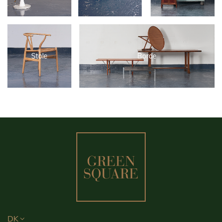
Stole
Borde
DK