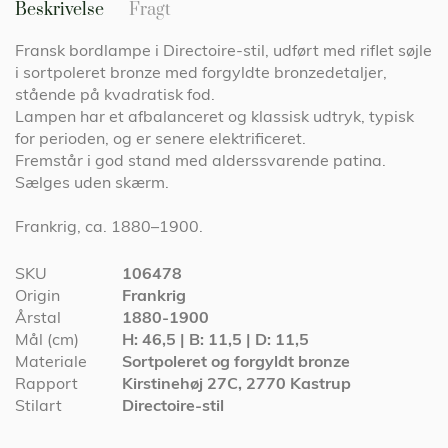
Beskrivelse
Fragt
Fransk bordlampe i Directoire-stil, udført med riflet søjle
i sortpoleret bronze med forgyldte bronzedetaljer,
stående på kvadratisk fod.
Lampen har et afbalanceret og klassisk udtryk, typisk
for perioden, og er senere elektrificeret.
Fremstår i god stand med alderssvarende patina.
Sælges uden skærm.
Frankrig, ca. 1880–1900.
Specifikationer
SKU
106478
Origin
Frankrig
Årstal
1880-1900
Mål (cm)
H: 46,5 | B: 11,5 | D: 11,5
Materiale
Sortpoleret og forgyldt bronze
Rapport
Kirstinehøj 27C, 2770 Kastrup
Stilart
Directoire-stil