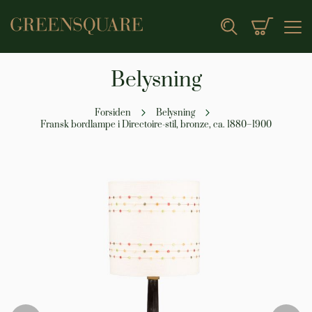
Min indk
Search
Belysning
Forsiden
Belysning
Fransk bordlampe i Directoire-stil, bronze, ca. 1880–1900
Gå
til
slutningen
af
billedgalleriet