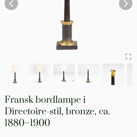
Gå
til
Fransk bordlampe i
starten
af
Directoire-stil, bronze, ca.
billedgalleriet
1880–1900