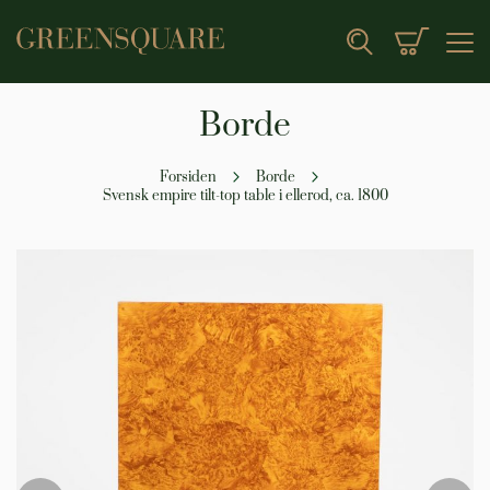
Min indk
Search
Borde
Forsiden
Borde
Svensk empire tilt-top table i ellerod, ca. 1800
Gå
til
slutningen
af
billedgalleriet