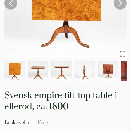
Gå
til
Svensk empire tilt-top table i
starten
af
ellerod, ca. 1800
billedgalleriet
Beskrivelse
Fragt