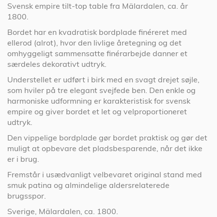
Svensk empire tilt-top table fra Mälardalen, ca. år
1800.
Bordet har en kvadratisk bordplade finéreret med
ellerod (alrot), hvor den livlige åretegning og det
omhyggeligt sammensatte finérarbejde danner et
særdeles dekorativt udtryk.
Understellet er udført i birk med en svagt drejet søjle,
som hviler på tre elegant svejfede ben. Den enkle og
harmoniske udformning er karakteristisk for svensk
empire og giver bordet et let og velproportioneret
udtryk.
Den vippelige bordplade gør bordet praktisk og gør det
muligt at opbevare det pladsbesparende, når det ikke
er i brug.
Fremstår i usædvanligt velbevaret original stand med
smuk patina og almindelige aldersrelaterede
brugsspor.
Sverige, Mälardalen, ca. 1800.