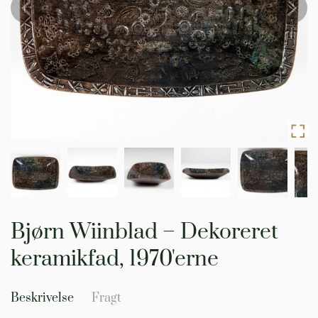
Gå
til
Bjørn Wiinblad – Dekoreret
starten
af
keramikfad, 1970'erne
billedgalleriet
Beskrivelse
Fragt