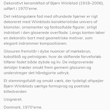
Dekorativt keramikfad af Bjørn Wiinblad (1918–2006),
udført i 1970'erne.
Det rektangulære fad med afrundede hjørner er rigt
dekoreret med Wiinblads karakteristiske univers af
blomster, ornamenter og fantasifulde figurer, sirligt
indridset i den glaserede overflade. Langs kanten løber
en dekorativ bort med geometriske motiver, som
elegant indrammer kompositionen.
Glasuren fremstår i dybe nuancer af mørkebrun,
koboltblå og petrolgrøn, hvor de skiftende farveforløb
tilfører fadet både dybde og liv. De indgraverede
detaljer træder smukt frem gennem glasuren og
understreger det håndgjorte udtryk.
Et stemningsfuldt og smukt værk, der tydeligt afspejler
Bjørn Wiinblads særlige formsprog og poetiske
billedverden
Usigneret.
Danmark, 1970'erne.