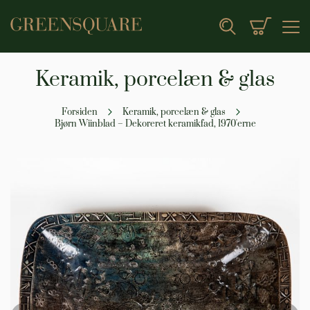
Min indk
Search
Keramik, porcelæn & glas
Forsiden
Keramik, porcelæn & glas
Bjørn Wiinblad – Dekoreret keramikfad, 1970'erne
Gå
til
slutningen
af
billedgalleriet