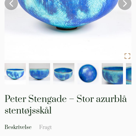
Gå
til
Peter Stengade – Stor azurblå
starten
af
stentøjsskål
billedgalleriet
Beskrivelse
Fragt