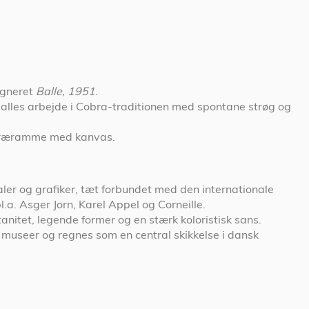
signeret
Balle, 1951
.
 Balles arbejde i Cobra-traditionen med spontane strøg og
 træramme med kanvas.
er og grafiker, tæt forbundet med den internationale
. Asger Jorn, Karel Appel og Corneille.
nitet, legende former og en stærk koloristisk sans.
 museer og regnes som en central skikkelse i dansk