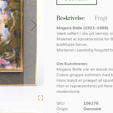
Beskrivelse
Fragt
Mogens Balle (1921–1988)
Værk udført i olie på lærred, 
Maleriet er karakteristisk for
kraftfulde farver.
Monteret i samtidig forgyldt
Om Kunstneren:
Mogens Balle var en dansk mal
Cobra-gruppe sammen med bl.a
Hans kunst er præget af sponta
Han er repræsenteret på flere
modernisme.
Specifikationer
SKU
106276
Origin
Danmark