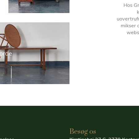
Hos Gr
uovertruf
mikser 
websh
orde
Besøg os