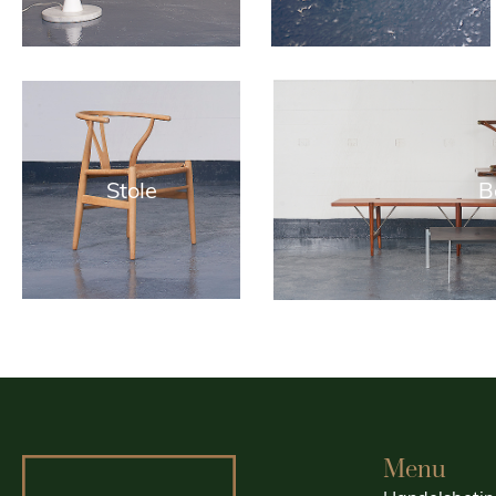
Stole
B
Menu