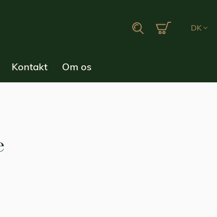
Min indkøbsku
Search
DK
Kontakt
Om os
e