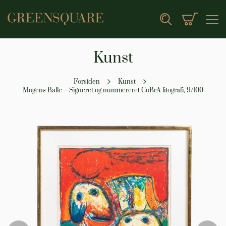
Min indk
Search
Kunst
Forsiden
Kunst
Mogens Balle – Signeret og nummereret CoBrA litografi, 9/100
Gå
til
slutningen
af
billedgalleriet