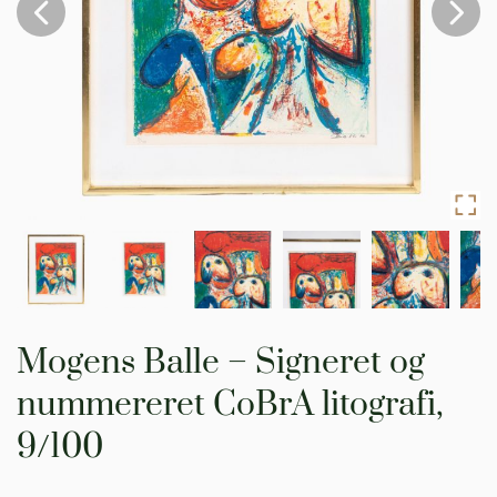
Gå
til
Mogens Balle – Signeret og
starten
af
nummereret CoBrA litografi,
billedgalleriet
9/100