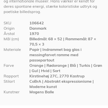
og internationale museer. Hans værker er kendt for
deres spontane energi, stærke koloristiske udtryk og
poetiske billedsprog.
Specifikationer
SKU
106642
Origin
Danmark
Årstal
1970
Mål (cm)
Billedmål: 68 × 52 | Rammemål: 87 ×
70,5 × 3
Materiale
Papir | Indrammet bag glas i
messingfarvet ramme med
passepartout
Farve
Orange | Rødorange | Blå | Turkis | Grøn
| Gul | Hvid | Sort
Rapport
Kirstinehøj 27C, 2770 Kastrup
Stilart
CoBrA | Abstrakt ekspressionisme |
Moderne kunst
Kunstner
Mogens Balle