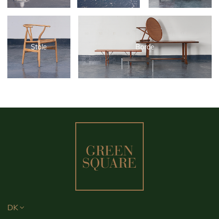
Stole
Borde
DK