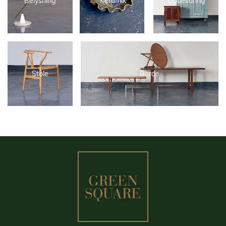
Belysning
Keramik
Opbevaring
Stole
Borde