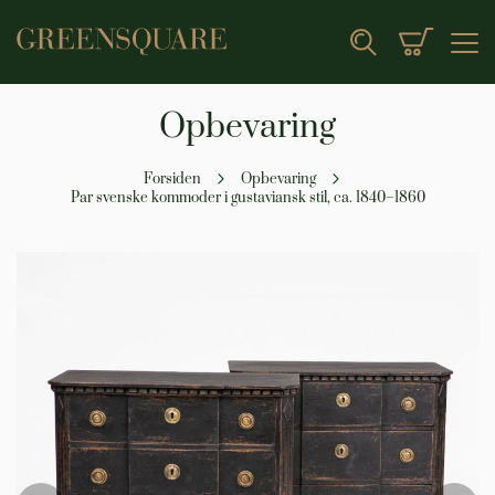
Min indk
Search
Opbevaring
Forsiden
Opbevaring
Par svenske kommoder i gustaviansk stil, ca. 1840–1860
Gå
til
slutningen
af
billedgalleriet