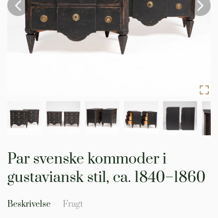
Gå
til
Par svenske kommoder i
starten
af
gustaviansk stil, ca. 1840–1860
billedgalleriet
Beskrivelse
Fragt