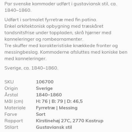
Par svenske kommoder udført i gustaviansk stil, ca.
1840–1860.
Udført i sortmalet fyrretræ med fin patina.
Enkel arkitektonisk opbygning med træskåret
tandsnitsfrise under toppladen, skrå hjørner med
kanneleringer og rombeornamenter.
Tre skuffer med karakteristiske knækkede fronter og
messingbeslag. Kommoderne afsluttes med koniske ben
med kanneleringer.
Sverige, ca. 1840–1860.
Specifikationer
SKU
106700
Origin
Sverige
Årstal
1840–1860
Mål (cm)
H: 76 | B: 79 | D: 46,5
Materiale
Fyrretræ | Messing
Farve
Sort
Rapport
Kirstinehøj 27C, 2770 Kastrup
Stilart
Gustaviansk stil