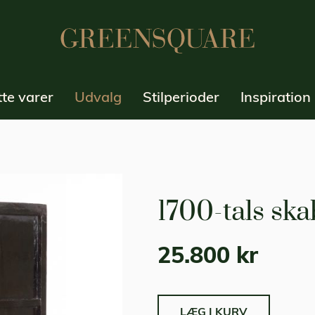
te varer
Udvalg
Stilperioder
Inspiration
1700-tals ska
25.800 kr
LÆG I KURV