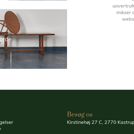
uovertruf
mikser 
websh
orde
Besøg os
gelser
Kirstinehøj 27 C, 2770 Kastr
y