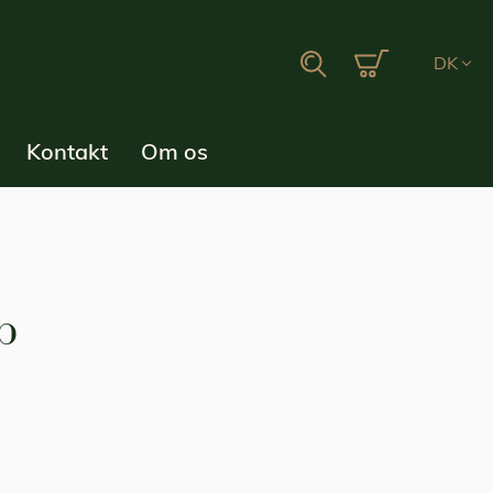
Min indkøbsku
Search
DK
Kontakt
Om os
b