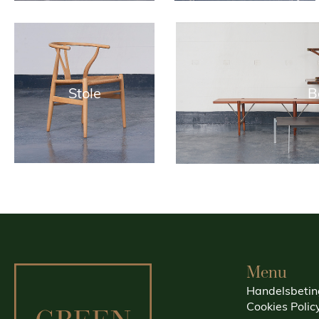
Stole
B
Menu
Handelsbetin
Cookies Polic