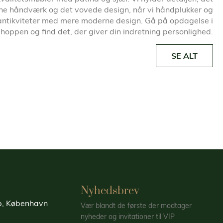
ne håndværk og det vovede design, når vi håndplukker og
antikviteter med mere moderne design. Gå på opdagelse i
oppen og find det, der giver din indretning personlighed.
SE ALT
Nyhedsbrev
up, København
Vær blandt de første der modtager
nyheder og invitationer til VIP