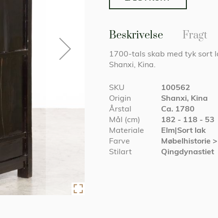
Beskrivelse
Fragt
1700-tals skab med tyk sort 
Shanxi, Kina.
Specifikationer
SKU
100562
Origin
Shanxi, Kina
Årstal
Ca. 1780
Mål (cm)
182 - 118 - 53
Materiale
Elm|Sort lak
Farve
Møbelhistorie 
Stilart
Qingdynastiet