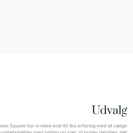
Udvalg
een Square har vi mere end 40 års erfaring med at sælge
kvalitetsmøbler med patina og sjæl. Vi hylder detaljen, det