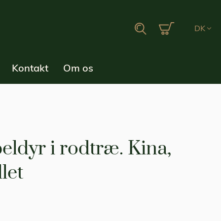
Min indkøbsku
Search
DK
Kontakt
Om os
beldyr i rodtræ. Kina,
let