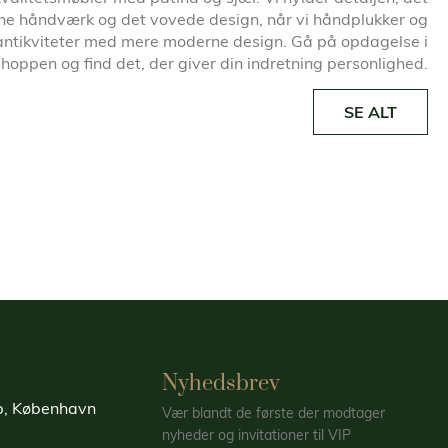
ne håndværk og det vovede design, når vi håndplukker og
antikviteter med mere moderne design. Gå på opdagelse i
oppen og find det, der giver din indretning personlighed.
SE ALT
Nyhedsbrev
up, København
Vær blandt de første der modtager
nyheder og invitationer til VIP