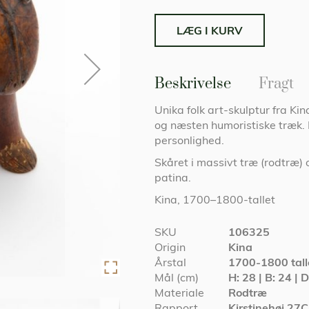
LÆG I KURV
Beskrivelse
Fragt
Unika folk art-skulptur fra Kin
og næsten humoristiske træk. 
personlighed.
Skåret i massivt træ (rodtræ) 
patina.
Kina, 1700–1800-tallet
Specifikationer
SKU
106325
Origin
Kina
Årstal
1700-1800 tall
Mål (cm)
H: 28 | B: 24 | 
Materiale
Rodtræ
Rapport
Kirstinehøj 27