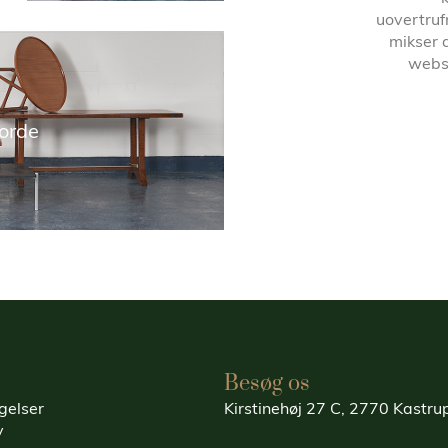
uovertruf
mikser 
websh
orde
Besøg os
gelser
Kirstinehøj 27 C, 2770 Kastr
y