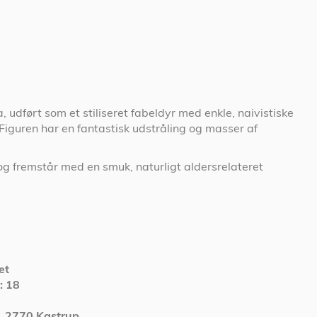
a, udført som et stiliseret fabeldyr med enkle, naivistiske
Figuren har en fantastisk udstråling og masser af
og fremstår med en smuk, naturligt aldersrelateret
et
D: 18
C, 2770 Kastrup