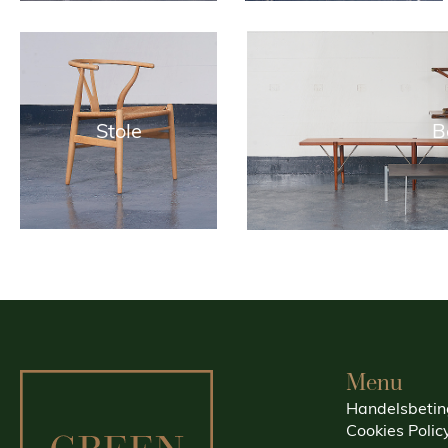
Stole
B
Menu
Handelsbetin
Cookies Polic