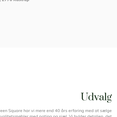
Udvalg
een Square har vi mere end 40 års erfaring med at sælge
kvalitetsmøbler med patina og sjæl. Vi hylder detaljen, det