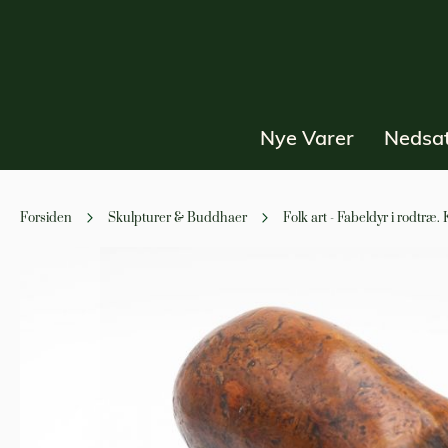
Nye Varer
Nedsat
Forsiden
Skulpturer & Buddhaer
Folk art - Fabeldyr i rodtræ. 
Gå
til
slutningen
af
billedgalleriet