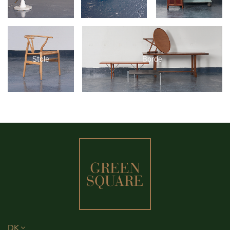
Stole
Borde
DK