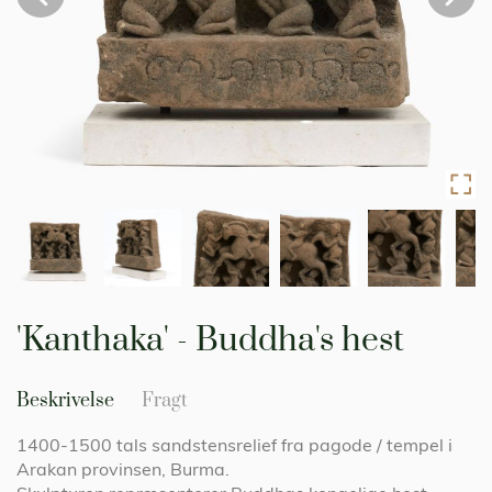
Gå
til
'Kanthaka' - Buddha's hest
starten
af
billedgalleriet
Beskrivelse
Fragt
1400-1500 tals sandstensrelief fra pagode / tempel i
Arakan provinsen, Burma.