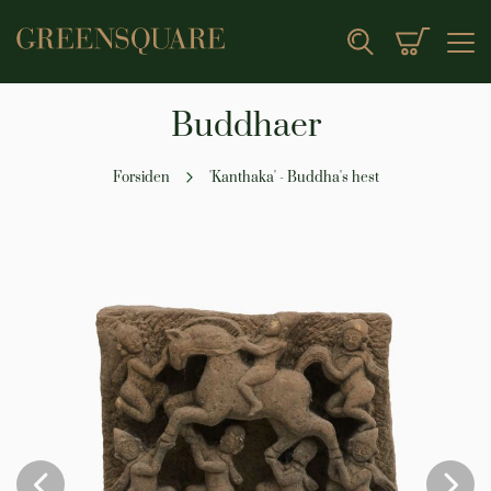
Min indk
Search
Buddhaer
Forsiden
'Kanthaka' - Buddha's hest
Gå
til
slutningen
af
billedgalleriet