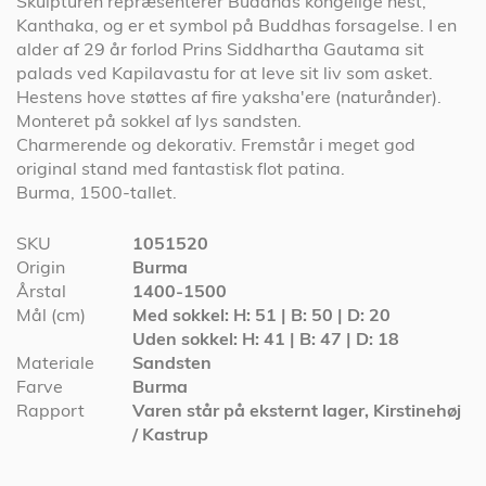
Skulpturen repræsenterer Buddhas kongelige hest,
Kanthaka, og er et symbol på Buddhas forsagelse. I en
alder af 29 år forlod Prins Siddhartha Gautama sit
palads ved Kapilavastu for at leve sit liv som asket.
Hestens hove støttes af fire yaksha'ere (naturånder).
Monteret på sokkel af lys sandsten.
Charmerende og dekorativ. Fremstår i meget god
original stand med fantastisk flot patina.
Burma, 1500-tallet.
Specifikationer
SKU
1051520
Origin
Burma
Årstal
1400-1500
Mål (cm)
Med sokkel: H: 51 | B: 50 | D: 20
Uden sokkel: H: 41 | B: 47 | D: 18
Materiale
Sandsten
Farve
Burma
Rapport
Varen står på eksternt lager, Kirstinehøj
/ Kastrup