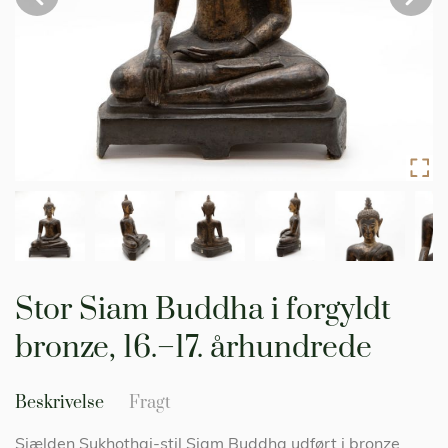
Gå
til
Stor Siam Buddha i forgyldt
starten
af
bronze, 16.–17. århundrede
billedgalleriet
Beskrivelse
Fragt
Sjælden Sukhothai-stil Siam Buddha udført i bronze