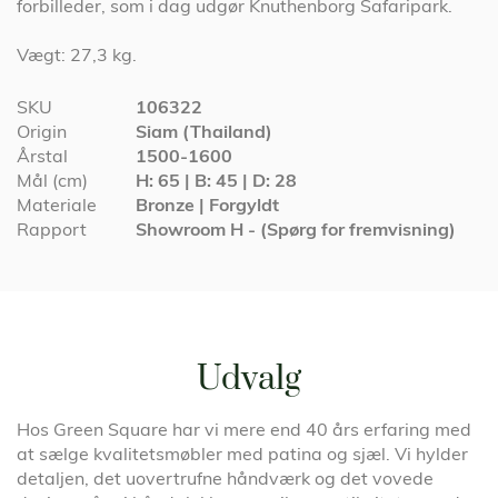
forbilleder, som i dag udgør Knuthenborg Safaripark.
Vægt: 27,3 kg.
Specifikationer
SKU
106322
Origin
Siam (Thailand)
Årstal
1500-1600
Mål (cm)
H: 65 | B: 45 | D: 28
Materiale
Bronze | Forgyldt
Rapport
Showroom H - (Spørg for fremvisning)
Udvalg
Hos Green Square har vi mere end 40 års erfaring med
at sælge kvalitetsmøbler med patina og sjæl. Vi hylder
detaljen, det uovertrufne håndværk og det vovede