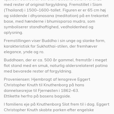
med rester af original forgyldning. Fremstillet i Siam
(Thailand) i 1500–1600-tallet. Figuren er er 65 cm høj
og siddende i dhyanasana (meditation) på en trekantet
base, med hænderne i bhumisparsa mudra, som
symboliserer standhaftighed, vedholdenhed og
oplysning.
Fremstillingen viser Buddha i sin unge og slanke form,
karakteristisk for Sukhothai-stilen, der fremhæver
elegance, ynde og ro.
Buddhaen, der er ca. 500 år gammel, fremstår i meget
flot stand med en smuk, naturlig aldersrelateret patina
med bevarede rester af forgyldning.
Proveniensen: Hjembragt af lensgreve Eggert
Christopher Knuth til Knuthenborg på hans
dannelsesrejse til Fjernøsten i 1862–63.
Ettikette herfra på basens bagside.
I familiens eje på Knuthenborg Slot frem til i dag. Eggert
Christopher Knuth skabte parken efter engelske