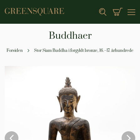
Min indk
Search
Buddhaer
Forsiden
Stor Siam Buddha i forgyldt bronze, 16.–17. århundrede
Gå
til
slutningen
af
billedgalleriet