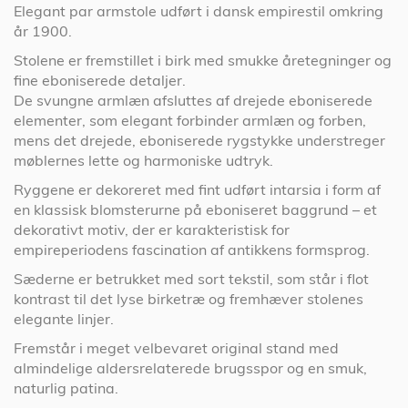
Elegant par armstole udført i dansk empirestil omkring
år 1900.
Stolene er fremstillet i birk med smukke åretegninger og
fine eboniserede detaljer.
De svungne armlæn afsluttes af drejede eboniserede
elementer, som elegant forbinder armlæn og forben,
mens det drejede, eboniserede rygstykke understreger
møblernes lette og harmoniske udtryk.
Ryggene er dekoreret med fint udført intarsia i form af
en klassisk blomsterurne på eboniseret baggrund – et
dekorativt motiv, der er karakteristisk for
empireperiodens fascination af antikkens formsprog.
Sæderne er betrukket med sort tekstil, som står i flot
kontrast til det lyse birketræ og fremhæver stolenes
elegante linjer.
Fremstår i meget velbevaret original stand med
almindelige aldersrelaterede brugsspor og en smuk,
naturlig patina.