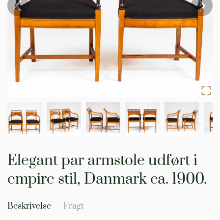
Gå
til
Elegant par armstole udført i
starten
af
empire stil, Danmark ca. 1900.
billedgalleriet
Beskrivelse
Fragt