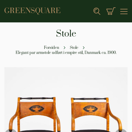
Min indk
Search
Stole
Forsiden
Stole
Elegant par armstole udført i empire stil, Danmark ca. 1900.
Gå
til
slutningen
af
billedgalleriet