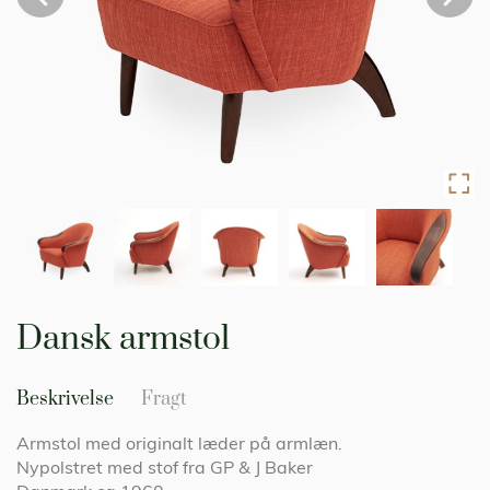
Gå
til
Dansk armstol
starten
af
billedgalleriet
Beskrivelse
Fragt
Armstol med originalt læder på armlæn.
Nypolstret med stof fra GP & J Baker