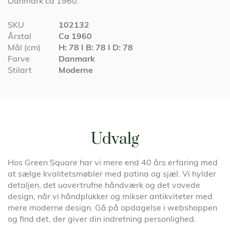
Danmark ca 1960.
Specifikationer
SKU
102132
Årstal
Ca 1960
Mål (cm)
H: 78 I B: 78 I D: 78
Farve
Danmark
Stilart
Moderne
Udvalg
Hos Green Square har vi mere end 40 års erfaring med
at sælge kvalitetsmøbler med patina og sjæl. Vi hylder
detaljen, det uovertrufne håndværk og det vovede
design, når vi håndplukker og mikser antikviteter med
mere moderne design. Gå på opdagelse i webshoppen
og find det, der giver din indretning personlighed.