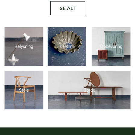
SE ALT
Belysning
Keramik
Opbevaring
Stole
Borde