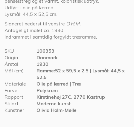
penselstrøg og et varmt, koloristisk udtryk.
Udført i olie på lærred.
Lysmål: 44,5 × 52,5 cm.
Signeret nederst til venstre
O.H.M.
Antageligt malet ca. 1930.
Indrammet i samtidig forgyldt træramme.
Specifikationer
SKU
106353
Origin
Danmark
Årstal
1930
Mål (cm)
Ramme:52 x 59,5 x 2,5 | Lysmål: 44,5 x
52,5
Materiale
Olie på lærred | Træ
Farve
Polykrom
Rapport
Kirstinehøj 27C, 2770 Kastrup
Stilart
Moderne kunst
Kunstner
Olivia Holm-Mølle