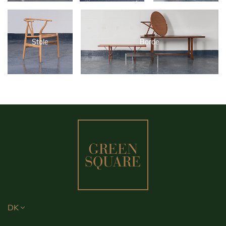
Stole
Borde
DK