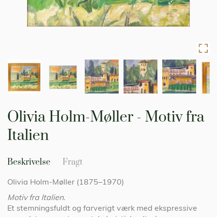
Gå
til
Olivia Holm-Møller - Motiv fra
starten
af
Italien
billedgalleriet
Beskrivelse
Fragt
Olivia Holm-Møller (1875–1970)
Motiv fra Italien.
Et stemningsfuldt og farverigt værk med ekspressive