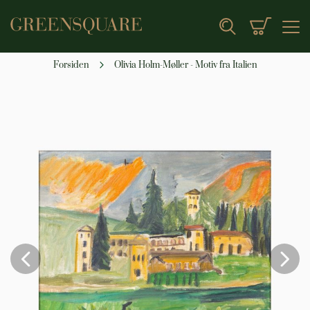
Min indk
Search
Forsiden
Olivia Holm-Møller - Motiv fra Italien
Gå
til
slutningen
af
billedgalleriet